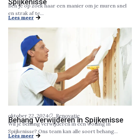
Spijkenisse
Ben je op zoek naar een manier om je muren snel
en strak af te...
Lees meer
oktober 22, 2024
Renovatie
Behang Verwijderen in Spijkenisse
Wil je behang verwijderen in een woning in
Spijkenisse? Ons team kan alle soort behang...
Lees meer