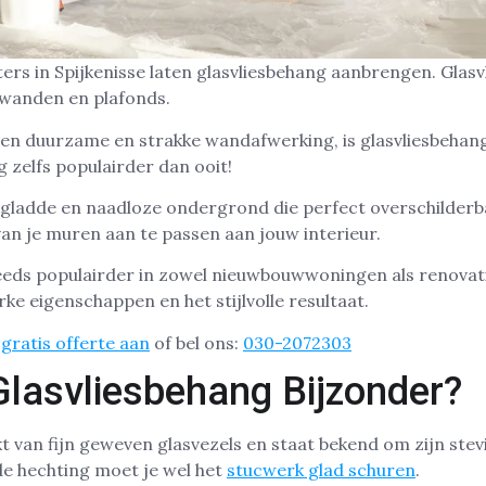
rs in Spijkenisse laten glasvliesbehang aanbrengen. Glasvl
 wanden en plafonds.
een duurzame en strakke wandafwerking, is glasvliesbehan
 zelfs populairder dan ooit!
 gladde en naadloze ondergrond die perfect overschilderb
van je muren aan te passen aan jouw interieur.
eeds populairder in zowel nieuwbouwwoningen als renovat
rke eigenschappen en het stijlvolle resultaat.
gratis offerte aan
of bel ons:
030-2072303
lasvliesbehang Bijzonder?
t van fijn geweven glasvezels en staat bekend om zijn stev
de hechting moet je wel het
stucwerk glad schuren
.