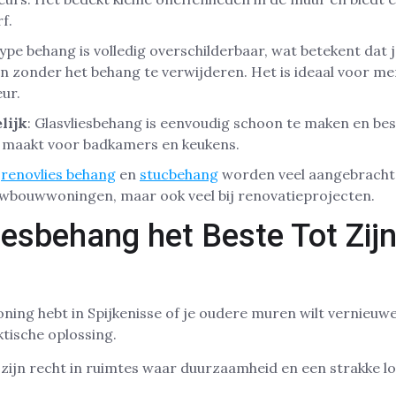
f.
 type behang is volledig overschilderbaar, wat betekent dat 
n zonder het behang te verwijderen. Het is ideaal voor m
eur.
lijk
: Glasvliesbehang is eenvoudig schoon te maken en be
t maakt voor badkamers en keukens.
s
renovlies behang
en
stucbehang
worden veel aangebracht 
ieuwbouwwoningen, maar ook veel bij renovatieprojecten.
iesbehang het Beste Tot Zij
ing hebt in Spijkenisse of je oudere muren wilt vernieuwe
ktische oplossing.
zijn recht in ruimtes waar duurzaamheid en een strakke loo