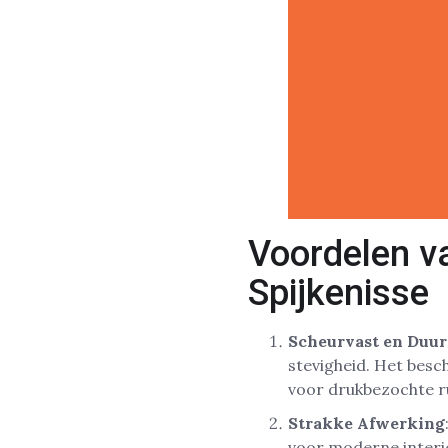
Voordelen v
Spijkenisse
Scheurvast en Duu
stevigheid. Het besc
voor drukbezochte ru
Strakke Afwerking
voor moderne interie