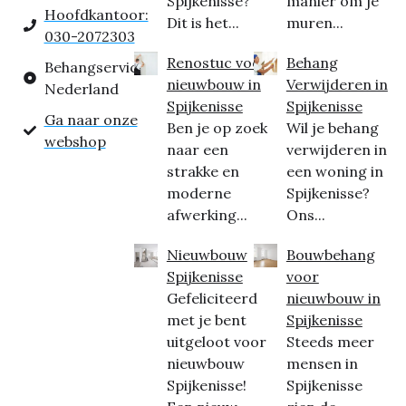
Spijkenisse?
manier om je
Hoofdkantoor:
Dit is het...
muren...
030-2072303
Renostuc voor
Behang
Behangservice
nieuwbouw in
Verwijderen in
Nederland
Spijkenisse
Spijkenisse
Ga naar onze
Ben je op zoek
Wil je behang
webshop
naar een
verwijderen in
strakke en
een woning in
moderne
Spijkenisse?
afwerking...
Ons...
Nieuwbouw
Bouwbehang
Spijkenisse
voor
Gefeliciteerd
nieuwbouw in
met je bent
Spijkenisse
uitgeloot voor
Steeds meer
nieuwbouw
mensen in
Spijkenisse!
Spijkenisse