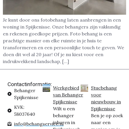
Je kunt door ons fotobehang laten aanbrengen in een
woning in Spijkenisse. Onze behangers zijn vakkundig
en rekenen goedkope prijzen. Foto behang is een
prachtige manier om elke ruimte in je huis te
transformeren en een persoonlijke touch te geven. We
doen dit wel al 20 jaar! Of je nu kiest voor een
indrukwekkend landschap, […]
Contactinformatie:
Werkgebied
Stucbehang
Behanger
van Behanger
voor
Spijkenisse
Spijkenisse
nieuwbouw in
KVK:
Wilt u een
Spijkenisse
58037640
behanger
Ben je op zoek
inhuren in
naar een
info@behangservice.nl