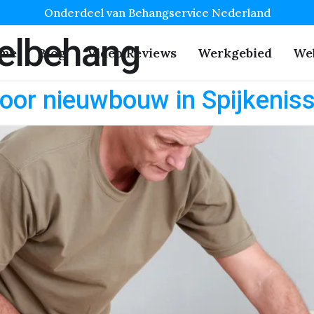
Onderdeel van Behangservice Nederland
elbehang
me
Blog
Video Reviews
Werkgebied
We
oor nieuwbouw in Spijkenis