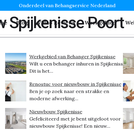
Onderdeel van Behangservice Nederland
 Spijkenisse Poort
me
Blog
Video Reviews
Werkgebied
We
Werkgebied van Behanger Spijkenisse
Wilt u een behanger inhuren in Spijkenisse?
Dit is het...
Renostuc voor nieuwbouw in Spijkenisse
Ben je op zoek naar een strakke en
moderne afwerking...
Nieuwbouw Spijkenisse
Gefeliciteerd met je bent uitgeloot voor
nieuwbouw Spijkenisse! Een nieuw...