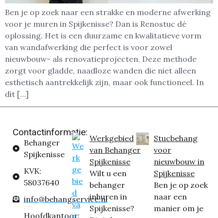
Ben je op zoek naar een strakke en moderne afwerking
voor je muren in Spijkenisse? Dan is Renostuc dé
oplossing. Het is een duurzame en kwalitatieve vorm
van wandafwerking die perfect is voor zowel
nieuwbouw- als renovatieprojecten. Deze methode
zorgt voor gladde, naadloze wanden die niet alleen
esthetisch aantrekkelijk zijn, maar ook functioneel. In
dit […]
Contactinformatie:
Werkgebied
Stucbehang
Behanger
van Behanger
voor
Spijkenisse
Spijkenisse
nieuwbouw in
KVK:
Wilt u een
Spijkenisse
58037640
behanger
Ben je op zoek
inhuren in
naar een
info@behangservice.nl
Spijkenisse?
manier om je
Hoofdkantoor: