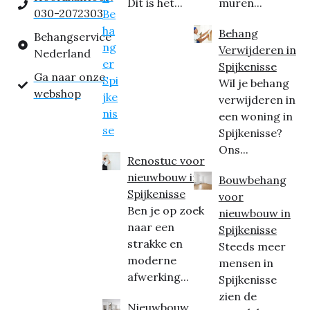
Dit is het...
muren...
030-2072303
Behang
Behangservice
Verwijderen in
Nederland
Spijkenisse
Ga naar onze
Wil je behang
webshop
verwijderen in
een woning in
Spijkenisse?
Ons...
Renostuc voor
nieuwbouw in
Bouwbehang
Spijkenisse
voor
Ben je op zoek
nieuwbouw in
naar een
Spijkenisse
strakke en
Steeds meer
moderne
mensen in
afwerking...
Spijkenisse
zien de
Nieuwbouw