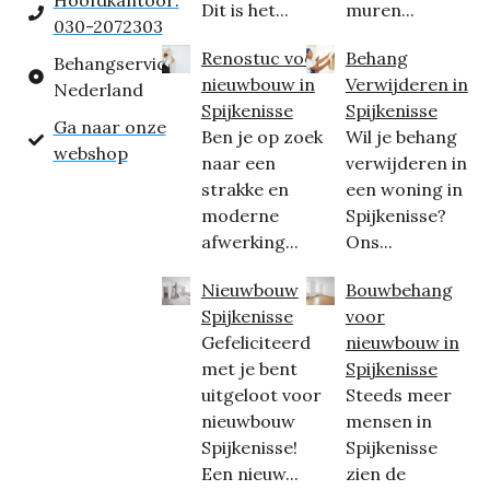
Hoofdkantoor:
Dit is het...
muren...
030-2072303
Renostuc voor
Behang
Behangservice
nieuwbouw in
Verwijderen in
Nederland
Spijkenisse
Spijkenisse
Ga naar onze
Ben je op zoek
Wil je behang
webshop
naar een
verwijderen in
strakke en
een woning in
moderne
Spijkenisse?
afwerking...
Ons...
Nieuwbouw
Bouwbehang
Spijkenisse
voor
Gefeliciteerd
nieuwbouw in
met je bent
Spijkenisse
uitgeloot voor
Steeds meer
nieuwbouw
mensen in
Spijkenisse!
Spijkenisse
Een nieuw...
zien de