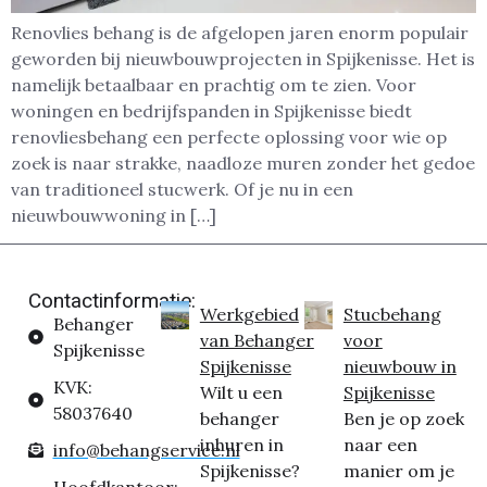
Renovlies behang is de afgelopen jaren enorm populair
geworden bij nieuwbouwprojecten in Spijkenisse. Het is
namelijk betaalbaar en prachtig om te zien. Voor
woningen en bedrijfspanden in Spijkenisse biedt
renovliesbehang een perfecte oplossing voor wie op
zoek is naar strakke, naadloze muren zonder het gedoe
van traditioneel stucwerk. Of je nu in een
nieuwbouwwoning in […]
Contactinformatie:
Werkgebied
Stucbehang
Behanger
van Behanger
voor
Spijkenisse
Spijkenisse
nieuwbouw in
KVK:
Wilt u een
Spijkenisse
58037640
behanger
Ben je op zoek
inhuren in
naar een
info@behangservice.nl
Spijkenisse?
manier om je