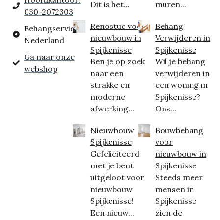
Hoofdkantoor:
Dit is het...
muren...
030-2072303
Renostuc voor
Behang
Behangservice
nieuwbouw in
Verwijderen in
Nederland
Spijkenisse
Spijkenisse
Ga naar onze
Ben je op zoek
Wil je behang
webshop
naar een
verwijderen in
strakke en
een woning in
moderne
Spijkenisse?
afwerking...
Ons...
Nieuwbouw
Bouwbehang
Spijkenisse
voor
Gefeliciteerd
nieuwbouw in
met je bent
Spijkenisse
uitgeloot voor
Steeds meer
nieuwbouw
mensen in
Spijkenisse!
Spijkenisse
Een nieuw...
zien de