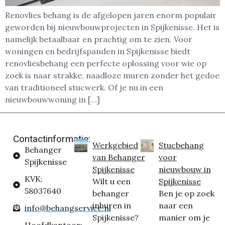
Renovlies behang is de afgelopen jaren enorm populair
geworden bij nieuwbouwprojecten in Spijkenisse. Het is
namelijk betaalbaar en prachtig om te zien. Voor
woningen en bedrijfspanden in Spijkenisse biedt
renovliesbehang een perfecte oplossing voor wie op
zoek is naar strakke, naadloze muren zonder het gedoe
van traditioneel stucwerk. Of je nu in een
nieuwbouwwoning in […]
Contactinformatie:
Werkgebied
Stucbehang
Behanger
van Behanger
voor
Spijkenisse
Spijkenisse
nieuwbouw in
KVK:
Wilt u een
Spijkenisse
58037640
behanger
Ben je op zoek
inhuren in
naar een
info@behangservice.nl
Spijkenisse?
manier om je