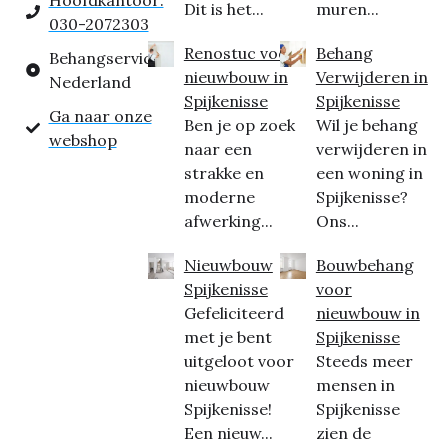
Hoofdkantoor:
Dit is het...
muren...
030-2072303
Renostuc voor
Behang
Behangservice
nieuwbouw in
Verwijderen in
Nederland
Spijkenisse
Spijkenisse
Ga naar onze
Ben je op zoek
Wil je behang
webshop
naar een
verwijderen in
strakke en
een woning in
moderne
Spijkenisse?
afwerking...
Ons...
Nieuwbouw
Bouwbehang
Spijkenisse
voor
Gefeliciteerd
nieuwbouw in
met je bent
Spijkenisse
uitgeloot voor
Steeds meer
nieuwbouw
mensen in
Spijkenisse!
Spijkenisse
Een nieuw...
zien de