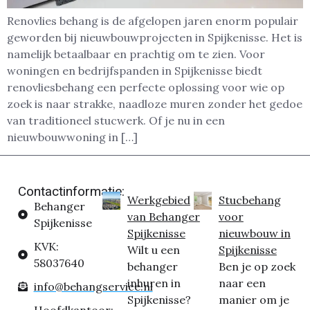
Renovlies behang is de afgelopen jaren enorm populair
geworden bij nieuwbouwprojecten in Spijkenisse. Het is
namelijk betaalbaar en prachtig om te zien. Voor
woningen en bedrijfspanden in Spijkenisse biedt
renovliesbehang een perfecte oplossing voor wie op
zoek is naar strakke, naadloze muren zonder het gedoe
van traditioneel stucwerk. Of je nu in een
nieuwbouwwoning in […]
Contactinformatie:
Werkgebied
Stucbehang
Behanger
van Behanger
voor
Spijkenisse
Spijkenisse
nieuwbouw in
KVK:
Wilt u een
Spijkenisse
58037640
behanger
Ben je op zoek
inhuren in
naar een
info@behangservice.nl
Spijkenisse?
manier om je