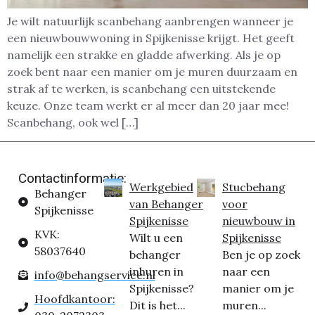
Je wilt natuurlijk scanbehang aanbrengen wanneer je
een nieuwbouwwoning in Spijkenisse krijgt. Het geeft
namelijk een strakke en gladde afwerking. Als je op
zoek bent naar een manier om je muren duurzaam en
strak af te werken, is scanbehang een uitstekende
keuze. Onze team werkt er al meer dan 20 jaar mee!
Scanbehang, ook wel […]
Contactinformatie:
Werkgebied
Stucbehang
Behanger
van Behanger
voor
Spijkenisse
Spijkenisse
nieuwbouw in
KVK:
Wilt u een
Spijkenisse
58037640
behanger
Ben je op zoek
inhuren in
naar een
info@behangservice.nl
Spijkenisse?
manier om je
Hoofdkantoor:
Dit is het...
muren...