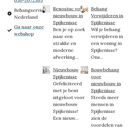
030-2072303
Renostuc voor
Behang
Behangservice
nieuwbouw in
Verwijderen in
Nederland
Spijkenisse
Spijkenisse
Ga naar onze
Ben je op zoek
Wil je behang
webshop
naar een
verwijderen in
strakke en
een woning in
moderne
Spijkenisse?
afwerking...
Ons...
Nieuwbouw
Bouwbehang
Spijkenisse
voor
Gefeliciteerd
nieuwbouw in
met je bent
Spijkenisse
uitgeloot voor
Steeds meer
nieuwbouw
mensen in
Spijkenisse!
Spijkenisse
Een nieuw...
zien de
voordelen van