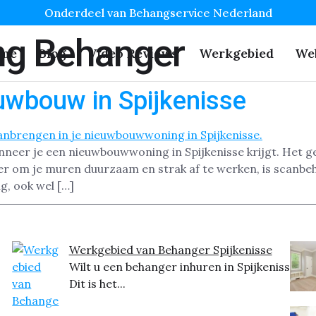
Onderdeel van Behangservice Nederland
g Behanger
me
Blog
Video Reviews
Werkgebied
We
uwbouw in Spijkenisse
neer je een nieuwbouwwoning in Spijkenisse krijgt. Het ge
ier om je muren duurzaam en strak af te werken, is scanb
g, ook wel […]
Werkgebied van Behanger Spijkenisse
Wilt u een behanger inhuren in Spijkenisse?
Dit is het...