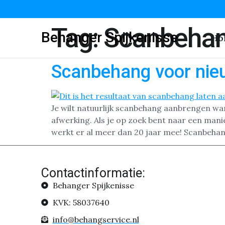
Tag:
Scanbehan
Behanger Spijkenisse
Ho
Scanbehang voor nie
Je wilt natuurlijk scanbehang aanbrengen wan
afwerking. Als je op zoek bent naar een man
werkt er al meer dan 20 jaar mee! Scanbehan
Contactinformatie:
Behanger Spijkenisse
KVK: 58037640
info@behangservice.nl