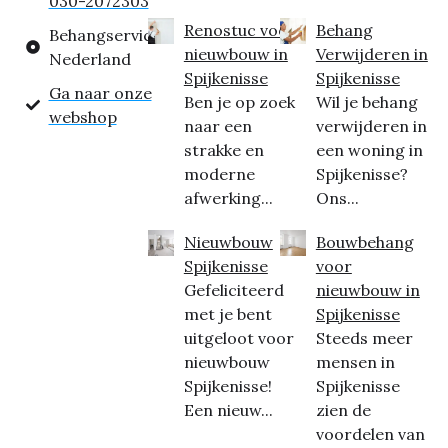
030-2072303
Renostuc voor
Behang
Behangservice
nieuwbouw in
Verwijderen in
Nederland
Spijkenisse
Spijkenisse
Ga naar onze
Ben je op zoek
Wil je behang
webshop
naar een
verwijderen in
strakke en
een woning in
moderne
Spijkenisse?
afwerking...
Ons...
Nieuwbouw
Bouwbehang
Spijkenisse
voor
Gefeliciteerd
nieuwbouw in
met je bent
Spijkenisse
uitgeloot voor
Steeds meer
nieuwbouw
mensen in
Spijkenisse!
Spijkenisse
Een nieuw...
zien de
voordelen van