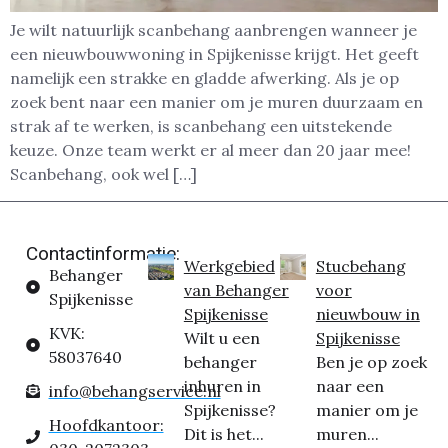
Je wilt natuurlijk scanbehang aanbrengen wanneer je
een nieuwbouwwoning in Spijkenisse krijgt. Het geeft
namelijk een strakke en gladde afwerking. Als je op
zoek bent naar een manier om je muren duurzaam en
strak af te werken, is scanbehang een uitstekende
keuze. Onze team werkt er al meer dan 20 jaar mee!
Scanbehang, ook wel […]
Contactinformatie:
Werkgebied
Stucbehang
Behanger
van Behanger
voor
Spijkenisse
Spijkenisse
nieuwbouw in
KVK:
Wilt u een
Spijkenisse
58037640
behanger
Ben je op zoek
inhuren in
naar een
info@behangservice.nl
Spijkenisse?
manier om je
Hoofdkantoor:
Dit is het...
muren...