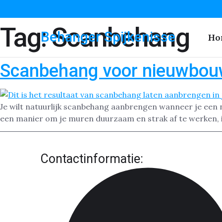
Tag:
Scanbehang
Behanger Spijkenisse
Ho
Scanbehang voor nieuwbouw
Je wilt natuurlijk scanbehang aanbrengen wanneer je een n
een manier om je muren duurzaam en strak af te werken, 
Contactinformatie: