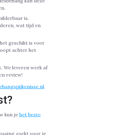
Vliesbehang kan deze
en.
ilderbaar is.
deren, wat tijd en
het geschikt is voor
oopt achter het
t. We leveren werk af
en review!
ehangspijkenisse.nl
.
st?
uw kun je
het beste
ossing zoekt voor je