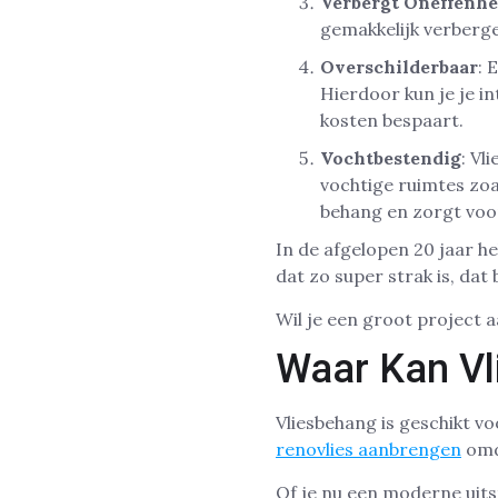
Verbergt Oneffenh
gemakkelijk verberge
Overschilderbaar
: 
Hierdoor kun je je i
kosten bespaart.
Vochtbestendig
: Vl
vochtige ruimtes zoa
behang en zorgt voo
In de afgelopen 20 jaar he
dat zo super strak is, dat
Wil je een groot project
Waar Kan Vl
Vliesbehang is geschikt vo
renovlies aanbrengen
omd
Of je nu een moderne uits