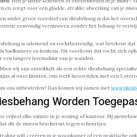
eden
: Heb je kleine scheuren of oneffenheden in je muur? 
n en zorgt voor een gladde, strakke afwerking van je mur
Een ander groot voordeel van vliesbehang is dat het oversch
nterieur eenvoudig vernieuwen zonder het behang te verwij
iesbehang is ademend en vochtbestendig, wat betekent dat 
ls badkamers en keukens. Dit voorkomt dat vocht zich oph
r een langere levensduur van je wanden.
bben wij ons ontwikkelt als een echte vliesbehang specialis
 bijna al onze klanten, ons werk beoordelen met een 5 sterr
 aan ons uitbesteden? Dan komen wij samen met
www.vliesb
iesbehang Worden Toegepa
or vrijwel elke ruimte in je woning of kantoor. Bij nieuwbo
at dit de muren beschermt tegen scheurtjes.
traling wilt creëren in je woonkamer of een praktische opl