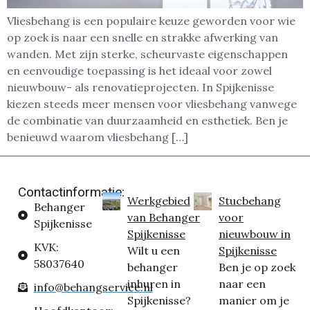
Vliesbehang is een populaire keuze geworden voor wie
op zoek is naar een snelle en strakke afwerking van
wanden. Met zijn sterke, scheurvaste eigenschappen
en eenvoudige toepassing is het ideaal voor zowel
nieuwbouw- als renovatieprojecten. In Spijkenisse
kiezen steeds meer mensen voor vliesbehang vanwege
de combinatie van duurzaamheid en esthetiek. Ben je
benieuwd waarom vliesbehang […]
Contactinformatie:
Werkgebied
Stucbehang
Behanger
van Behanger
voor
Spijkenisse
Spijkenisse
nieuwbouw in
KVK:
Wilt u een
Spijkenisse
58037640
behanger
Ben je op zoek
inhuren in
naar een
info@behangservice.nl
Spijkenisse?
manier om je