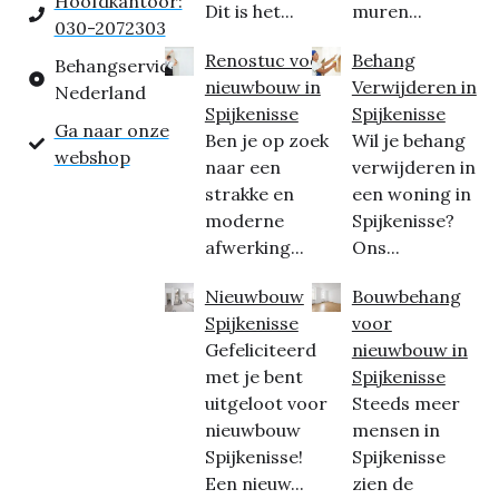
Hoofdkantoor:
Dit is het...
muren...
030-2072303
Renostuc voor
Behang
Behangservice
nieuwbouw in
Verwijderen in
Nederland
Spijkenisse
Spijkenisse
Ga naar onze
Ben je op zoek
Wil je behang
webshop
naar een
verwijderen in
strakke en
een woning in
moderne
Spijkenisse?
afwerking...
Ons...
Nieuwbouw
Bouwbehang
Spijkenisse
voor
Gefeliciteerd
nieuwbouw in
met je bent
Spijkenisse
uitgeloot voor
Steeds meer
nieuwbouw
mensen in
Spijkenisse!
Spijkenisse
Een nieuw...
zien de